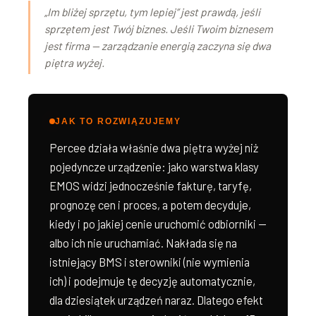
„Im bliżej sprzętu, tym lepiej” jest prawdą, jeśli
sprzętem jest Twój biznes. Jeśli Twoim biznesem
jest firma — zarządzanie energią zaczyna się dwa
piętra wyżej.
JAK TO ROZWIĄZUJEMY
Percee działa właśnie dwa piętra wyżej niż
pojedyncze urządzenie: jako warstwa klasy
EMOS widzi jednocześnie fakturę, taryfę,
prognozę cen i proces, a potem decyduje,
kiedy i po jakiej cenie uruchomić odbiorniki —
albo ich nie uruchamiać. Nakłada się na
istniejący BMS i sterowniki (nie wymienia
ich) i podejmuje tę decyzję automatycznie,
dla dziesiątek urządzeń naraz. Dlatego efekt