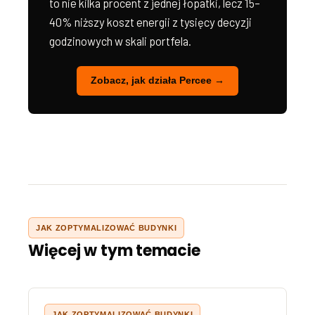
to nie kilka procent z jednej łopatki, lecz 15–
40% niższy koszt energii z tysięcy decyzji
godzinowych w skali portfela.
Zobacz, jak działa Percee →
JAK ZOPTYMALIZOWAĆ BUDYNKI
Więcej w tym temacie
JAK ZOPTYMALIZOWAĆ BUDYNKI