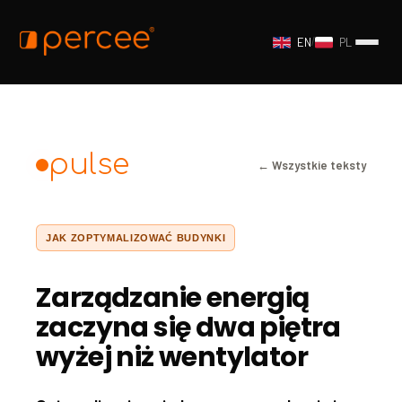
EN
/
PL
pulse
← Wszystkie teksty
JAK ZOPTYMALIZOWAĆ BUDYNKI
Zarządzanie energią
zaczyna się dwa piętra
wyżej niż wentylator