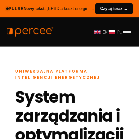
PULSE
Nowy tekst:
„
EPBD a koszt energii – mniej kWh to nie zawsze mniej złotych
Czytaj teraz →
EN
/
PL
UNIWERSALNA PLATFORMA
INTELIGENCJI ENERGETYCZNEJ
System
zarządzania i
optymalizacji