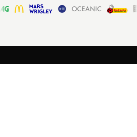
Cztery sposoby,
w jakie
zmieniamy
Twoją energię