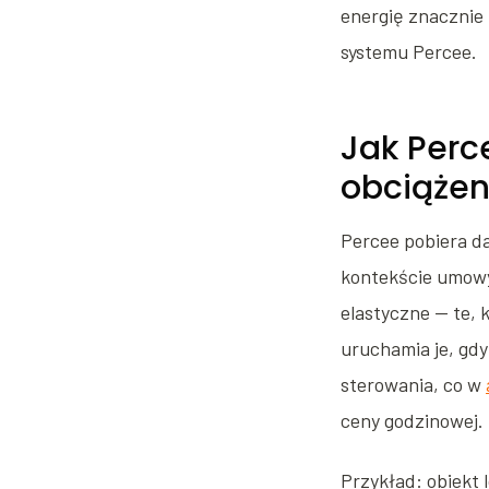
energię znacznie m
systemu Percee.
Jak Perc
obciążen
Percee pobiera d
kontekście umowy 
elastyczne — te, 
uruchamia je, gdy
sterowania, co w
ceny godzinowej.
Przykład: obiekt 