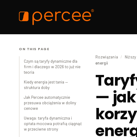
ON THIS PAGE
Rozwiązania
/
Niższy
Czym są taryfy dynamiczne dla
energii
firm i dlaczego w 2026 to już nie
teoria
Taryf
Kiedy energia jest tania —
struktura doby
— ja
Jak Percee automatycznie
przesuwa obciążenia w doliny
korzy
cenowe
Uwaga: taryfa dynamiczna i
energ
opłata mocowa potrafią ciągnąć
w przeciwne strony