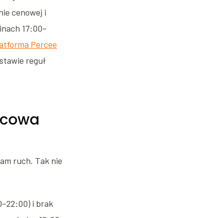
ie cenowej i
inach 17:00–
atforma Percee
stawie reguł
ocowa
sam ruch. Tak nie
–22:00) i brak