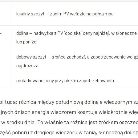
lokalny szczyt — zanim PV wejdzie na pełną moc
–
dolina — nadwyżka z PV "dociska" ceny najniżej, w słoneczne
lub poniżej
–
dobowy szczyt — słońce zachodzi, a zapotrzebowanie wciąż
najdroższa
umiarkowane ceny przy niskim zapotrzebowaniu
plituda: różnica między południową doliną a wieczornym 
nych dniach energia wieczorem kosztuje wielokrotnie więce
 w środku dnia. To właśnie ta różnica jest źródłem oszczę
zęść poboru z drogiego wieczoru w tanią, słoneczną dolinę