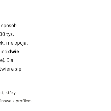
ą sposób
00 tys.
, nie opcja.
mieć
dwie
). Dla
wiera się
at, który
zinowe z profilem