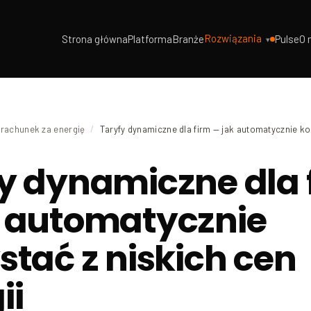
Rozwiązania
Strona główna
Platforma
Branże
Pulse
O 
 rachunek za energię
/
Taryfy dynamiczne dla firm — jak automatycznie ko
y dynamiczne dla 
k automatycznie
stać z niskich cen
ii