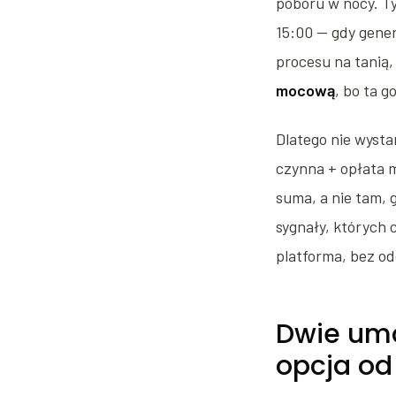
poboru w nocy. T
15:00 — gdy gener
procesu na tanią,
mocową
, bo ta g
Dlatego nie wysta
czynna + opłata m
suma, a nie tam, 
sygnały, których 
platforma, bez odd
Dwie um
opcja od