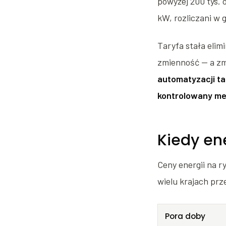
powyżej 200 tys.
kW, rozliczani w 
Taryfa stała elim
zmienność — a zmi
automatyzacji ta
kontrolowany me
Kiedy ene
Ceny energii na 
wielu krajach prz
Pora doby