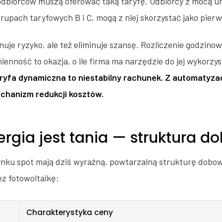
 odbiorców muszą oferować taką taryfę. Odbiorcy z mocą 
grupach taryfowych B i C, mogą z niej skorzystać jako pierw
inuje ryzyko, ale też eliminuje szansę. Rozliczenie godzi
enność to okazja, o ile firma ma narzędzie do jej wykorzy
ryfa dynamiczna to niestabilny rachunek. Z automatyza
chanizm redukcji kosztów.
rgia jest tania — struktura d
rynku spot mają dziś wyraźną, powtarzalną strukturę dobo
ez fotowoltaikę:
Charakterystyka ceny