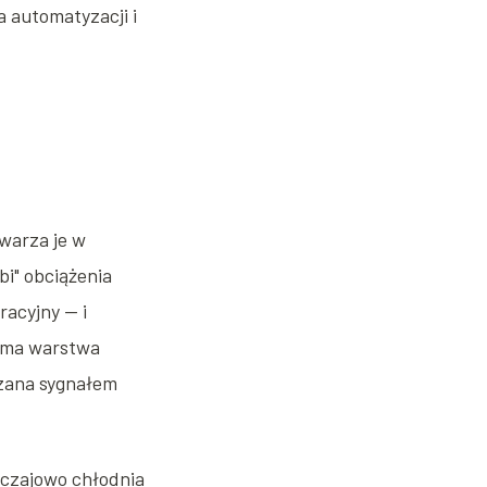
a automatyzacji i
warza je w
bi" obciążenia
acyjny — i
sama warstwa
zana sygnałem
yczajowo chłodnia