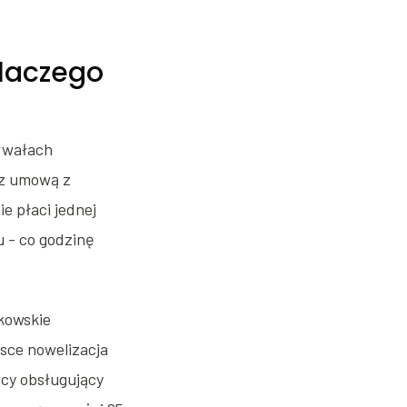
dlaczego
erwałach
 z umową z
e płaci jednej
u - co godzinę
kowskie
sce nowelizacja
cy obsługujący