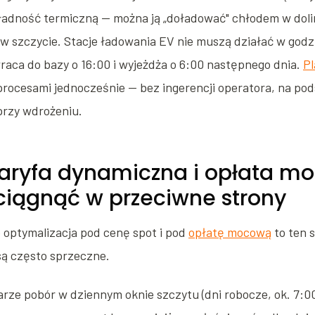
dność termiczną — można ją „doładować" chłodem w dolin
w szczycie. Stacje ładowania EV nie muszą działać w godz
a wraca do bazy o 16:00 i wyjeżdża o 6:00 następnego dnia.
Pl
rocesami jednocześnie — bez ingerencji operatora, na pod
przy wdrożeniu.
aryfa dynamiczna i opłata m
 ciągnąć w przeciwne strony
 optymalizacja pod cenę spot i pod
opłatę mocową
to ten 
 są często sprzeczne.
ze pobór w dziennym oknie szczytu (dni robocze, ok. 7:00