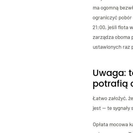
ma ogomną bezwła
ograniczyć pobór 
21:00, jeśli flot
zarządza oboma p
ustawionych raz 
Uwaga: t
potrafią
Łatwo założyć, że
jest — te sygnały
Opłata mocowa kar