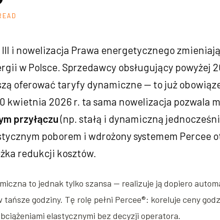
 READ
III i nowelizacja Prawa energetycznego zmieniaj
ergii w Polsce. Sprzedawcy obsługujący powyżej 2
ą oferować taryfy dynamiczne — to już obowiązek
30 kwietnia 2026 r. ta sama nowelizacja pozwala 
ym przyłączu
(np. stałą i dynamiczną jednocześnie
stycznym poborem i wdrożony systemem Percee ot
żka redukcji kosztów.
iczna to jednak tylko szansa — realizuje ją dopiero autom
tańsze godziny. Tę rolę pełni Percee®: koreluje ceny god
 obciążeniami elastycznymi bez decyzji operatora.