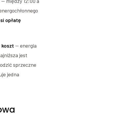
 — między 12:00 a
e energochłonnego
si opłatę
 koszt
— energia
jniższa jest
 godzić sprzeczne
uje jedna
nowa