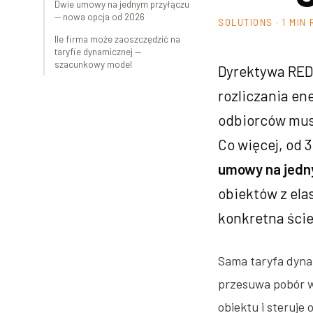
Dwie umowy na jednym przyłączu
— nowa opcja od 2026
SOLUTIONS · 1 MIN
Ile firma może zaoszczędzić na
taryfie dynamicznej —
szacunkowy model
Dyrektywa RED 
rozliczania en
odbiorców musz
Co więcej, od 
umowy na jedn
obiektów z ela
konkretna ście
Sama taryfa dynam
przesuwa pobór w 
obiektu i steruje