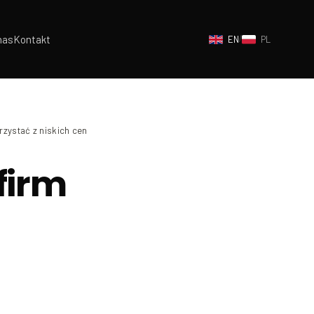
nas
Kontakt
EN
/
PL
rzystać z niskich cen
firm