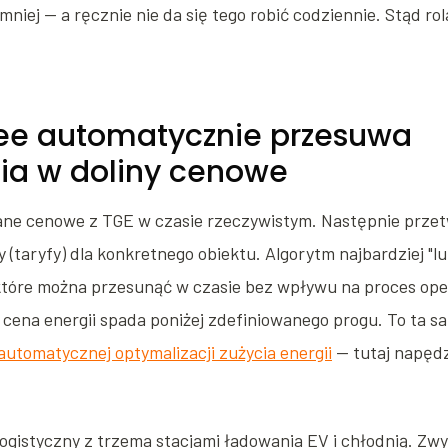
niej — a ręcznie nie da się tego robić codziennie. Stąd rol
ee automatycznie przesuwa
ia w doliny cenowe
ane cenowe z TGE w czasie rzeczywistym. Następnie przet
(taryfy) dla konkretnego obiektu. Algorytm najbardziej "lu
które można przesunąć w czasie bez wpływu na proces oper
 cena energii spada poniżej zdefiniowanego progu. To ta 
automatycznej optymalizacji zużycia energii
— tutaj napęd
logistyczny z trzema stacjami ładowania EV i chłodnią. Zw