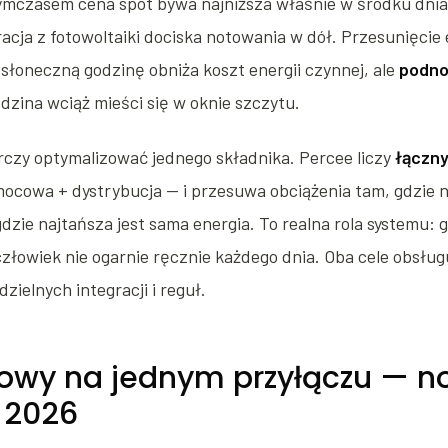
ymczasem cena spot bywa najniższa właśnie w środku dnia
acja z fotowoltaiki dociska notowania w dół. Przesunięci
 słoneczną godzinę obniża koszt energii czynnej, ale
podno
odzina wciąż mieści się w oknie szczytu.
rczy optymalizować jednego składnika. Percee liczy
łączny
ocowa + dystrybucja — i przesuwa obciążenia tam, gdzie na
gdzie najtańsza jest sama energia. To realna rola systemu:
człowiek nie ogarnie ręcznie każdego dnia. Oba cele obsług
zielnych integracji i reguł.
owy na jednym przyłączu — 
 2026