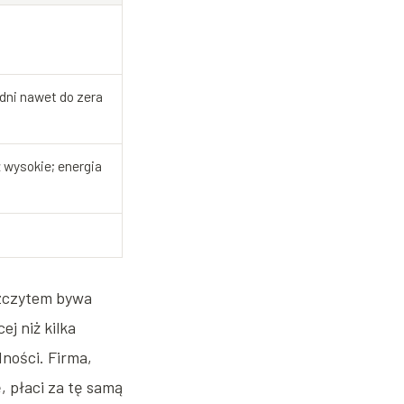
 dni nawet do zera
 wysokie; energia
szczytem bywa
j niż kilka
dności. Firma,
, płaci za tę samą