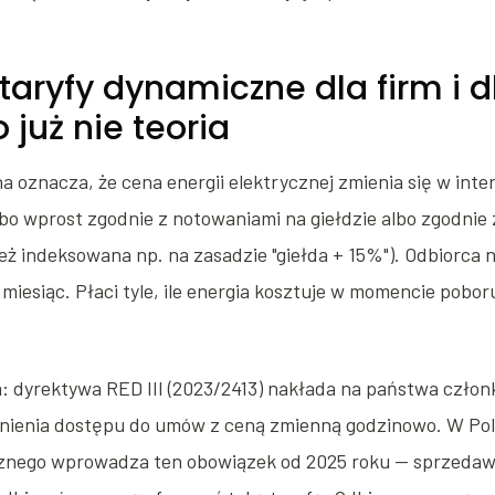
taryfy dynamiczne dla firm i 
 już nie teoria
 oznacza, że cena energii elektrycznej zmienia się w int
bo wprost zgodnie z notowaniami na giełdzie albo zgodnie
eż indeksowana np. na zasadzie "giełda + 15%"). Odbiorca ni
 miesiąc. Płaci tyle, ile energia kosztuje w momencie pobor
 dyrektywa RED III (2023/2413) nakłada na państwa człon
ienia dostępu do umów z ceną zmienną godzinowo. W Pol
znego wprowadza ten obowiązek od 2025 roku — sprzedaw