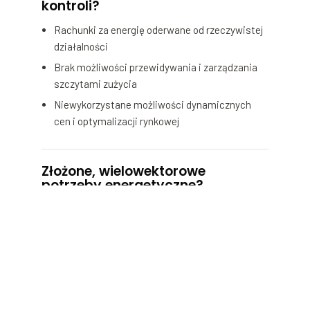
kontroli?
Rachunki za energię oderwane od rzeczywistej
działalności
Brak możliwości przewidywania i zarządzania
szczytami zużycia
Niewykorzystane możliwości dynamicznych
cen i optymalizacji rynkowej
Złożone, wielowektorowe
potrzeby energetyczne?
Zarządzanie energią elektryczną, ciepłem,
chłodem, gazem i sprężonym powietrzem w
wielu lokalizacjach
Trudności w koordynacji źródeł odnawialnych,
magazynowania i tradycyjnych dostaw
Brak jednolitego obrazu całego krajobrazu