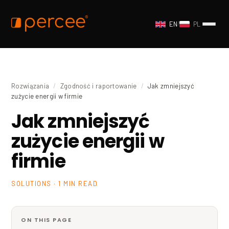
EN
/
PL
Rozwiązania
/
Zgodność i raportowanie
/
Jak zmniejszyć
zużycie energii w firmie
Jak zmniejszyć
zużycie energii w
firmie
SOLUTIONS · 1 MIN READ
ON THIS PAGE