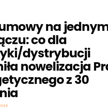
 umowy na jedny
ączu: co dla
tyki/dystrybucji
iła nowelizacja P
etycznego z 30
nia
 READ