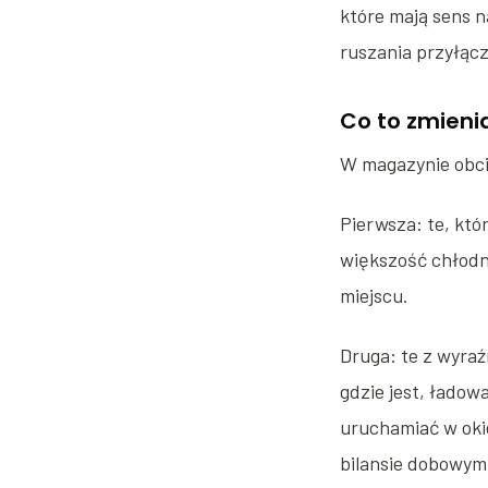
które mają sens n
ruszania przyłąc
Co to zmieni
W magazynie obcią
Pierwsza: te, któ
większość chłodn
miejscu.
Druga: te z wyra
gdzie jest, ładow
uruchamiać w okie
bilansie dobowym