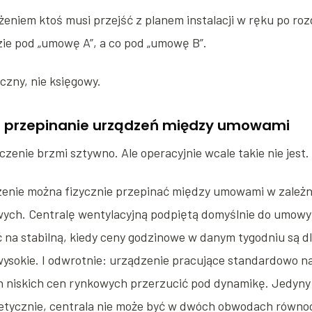
żeniem ktoś musi przejść z planem instalacji w ręku po rozd
zie pod „umowę A”, a co pod „umowę B”.
yczny, nie księgowy.
: przepinanie urządzeń między umowami
zenie brzmi sztywno. Ale operacyjnie wcale takie nie jest.
enie można fizycznie przepinać między umowami w zależn
ch. Centralę wentylacyjną podpiętą domyślnie do umowy
na stabilną, kiedy ceny godzinowe w danym tygodniu są dl
ysokie. I odwrotnie: urządzenie pracujące standardowo na 
 niskich cen rynkowych przerzucić pod dynamikę. Jedyny 
retycznie, centrala nie może być w dwóch obwodach równo