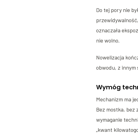
Do tej pory nie by
przewidywalność,
oznaczała ekspoz
nie wolno.
Nowelizacja końc
obwodu, z innym s
Wymóg techn
Mechanizm ma jed
Bez mostka, bez z
wymaganie technic
„kwant kilowatogo