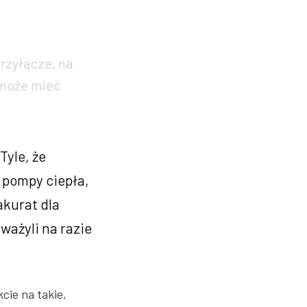
rzyłącze, na
 może mieć
Tyle, że
 pompy ciepła,
akurat dla
ważyli na razie
cie na takie,