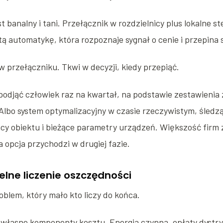
st banalny i tani. Przełącznik w rozdzielnicy plus lokalne 
tą automatykę, która rozpoznaje sygnał o cenie i przepina 
w przełączniku. Tkwi w decyzji, kiedy przepiąć.
odjąć człowiek raz na kwartał, na podstawie zestawienia 
Albo system optymalizacyjny w czasie rzeczywistym, śledz
y obiektu i bieżące parametry urządzeń. Większość firm 
 opcja przychodzi w drugiej fazie.
elne liczenie oszczędności
oblem, który mało kto liczy do końca.
łasne komponenty kosztu. Energia czynna, opłaty dystry