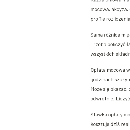
mocowa, akcyza, 
profile rozliczen
Sama różnica mię
Trzeba policzyć ł
wszystkich skład
Opłata mocowa wy
godzinach szczyto
Może się okazać, 
odwrotnie. Liczyć
Stawka opłaty mo
kosztuje dziś real