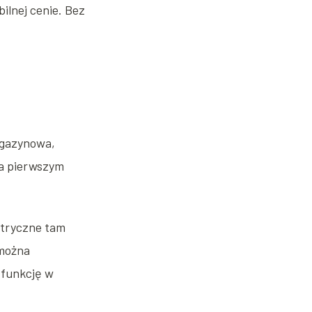
ilnej cenie. Bez
magazynowa,
na pierwszym
ktryczne tam
 można
 funkcję w