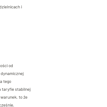
zielnicach i
ości od
 dynamicznej
a tego
taryfie stabilnej
warunek, to że
cześnie.