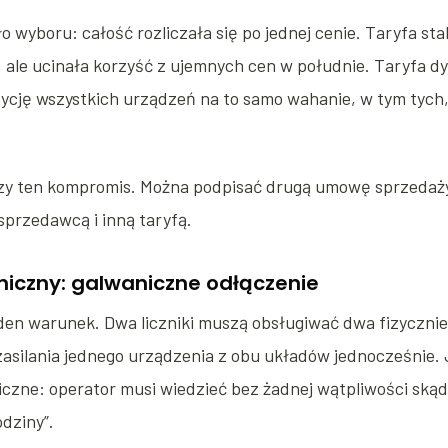
ło wyboru: całość rozliczała się po jednej cenie. Taryfa st
 ale ucinała korzyść z ujemnych cen w południe. Taryfa 
ycję wszystkich urządzeń na to samo wahanie, w tym tych,
zy ten kompromis. Można podpisać drugą umowę sprzedaży
przedawcą i inną taryfą.
iczny: galwaniczne odłączenie
en warunek. Dwa liczniki muszą obsługiwać dwa fizyczni
asilania jednego urządzenia z obu układów jednocześnie. 
zne: operator musi wiedzieć bez żadnej wątpliwości skąd 
dziny”.