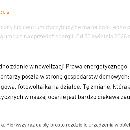
TANIA
yczny lub centrum dystrybucyjne ma na ogół jedno p
ą umowę na sprzedaż energii. Od 30 kwietnia 2026
dno zdanie w nowelizacji Prawa energetycznego. 
entarzy poszła w stronę gospodarstw domowych:
gowa, fotowoltaika na działce. Tę zmianę, która 
tycznych w naszej ocenie jest bardzo ciekawa zau
ra. Pierwszy raz da się prosto rozdzielić urządzenia w obiek