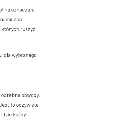
abilna oznaczała
dynamiczna
 których ruszyć
, dla wybranego
e odrębne obwody.
Jest to oczywiste
idzie każdy