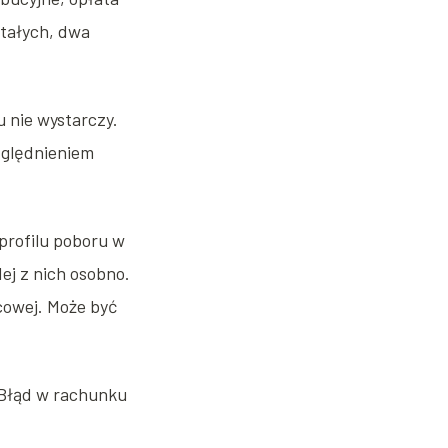
tałych, dwa
 nie wystarczy.
zględnieniem
profilu poboru w
ej z nich osobno.
cowej. Może być
 Błąd w rachunku