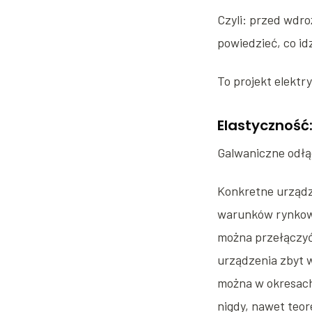
Czyli: przed wdro
powiedzieć, co id
To projekt elektr
Elastyczność
Galwaniczne odłąc
Konkretne urządz
warunków rynkowy
można przełączyć 
urządzenia zbyt w
można w okresach
nigdy, nawet teo