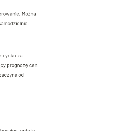
sterowanie. Można
samodzielnie.
z rynku za
ący prognozę cen,
zaczyna od
bucyjne, opłata