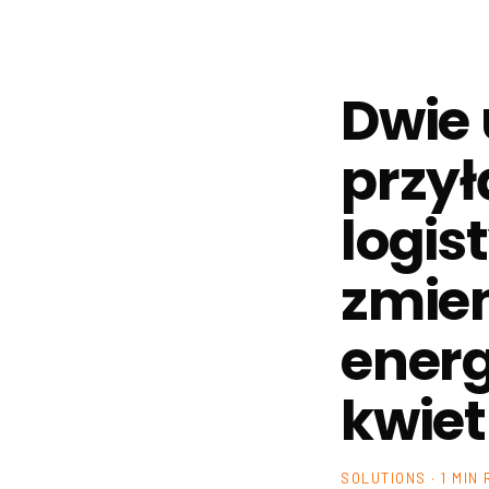
Dwie
przył
logis
zmien
energ
kwiet
SOLUTIONS · 1 MIN