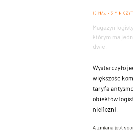
19 MAJ · 3 MIN CZY
Magazyn logist
którym ma jedn
dwie.
Wystarczyło je
większość kom
taryfa antysmo
obiektów logis
nieliczni.
A zmiana jest spo