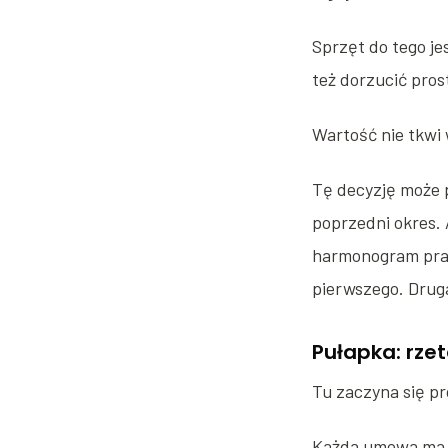
Sprzęt do tego je
też dorzucić pros
Wartość nie tkwi 
Tę decyzję może p
poprzedni okres. 
harmonogram prac
pierwszego. Druga
Pułapka: rzet
Tu zaczyna się pr
Każda umowa ma w